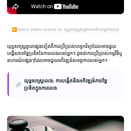
▶
Watch Video related to: យុទ្ធសាស្ត្រសម្រាប់ការកែលម្អការលេង
យុទ្ធសាស្ត្រមួយផ្សេងទៀតគឺការប្រើប្រាស់បច្ចេកវិទ្យាដែលអាចជួយ
បង្កើនភាពច្នៃប្រឌិតនៃការលេងរបស់អ្នក។ ដូចជាការប្រើប្រាស់កម្មវិធីឬ
ឧបករណ៍ផ្សេងៗដែលអាចជួយអភិវឌ្ឍន៍សមត្ថភាពរបស់អ្នក។
យុទ្ធសាស្ត្រលេង: ការបង្កើតនិងអភិវឌ្ឍន៍ភាពច្នៃ
🔗
ប្រឌិតក្នុងការលេង