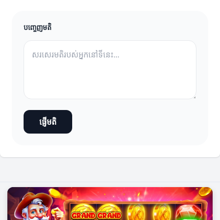
បញ្ចេញមតិ
ផ្ញើមតិ