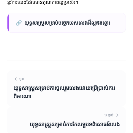
នូវការលេងដែលមានគុណភាពល្អប្រសើរ។
🔗
យុទ្ធសាស្ត្រសម្រាប់បច្ចេកទេសលេងដ៏ល្អឥតខ្ចោះ
មុន
យុទ្ធសាស្ត្រសម្រាប់ការចូលរួមលេងដោយប្រើប្រាស់ការ
ពិចារណា
បន្ទាប់
យុទ្ធសាស្ត្រសម្រាប់ការកែលម្អបទពិសោធន៍លេង