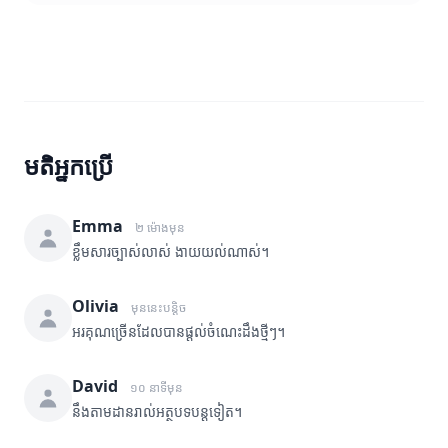
មតិអ្នកប្រើ
Emma
២ ម៉ោងមុន
ខ្លឹមសារច្បាស់លាស់ ងាយយល់ណាស់។
Olivia
មុននេះបន្តិច
អរគុណច្រើនដែលបានផ្តល់ចំណេះដឹងថ្មីៗ។
David
១០ នាទីមុន
នឹងតាមដានរាល់អត្ថបទបន្តទៀត។