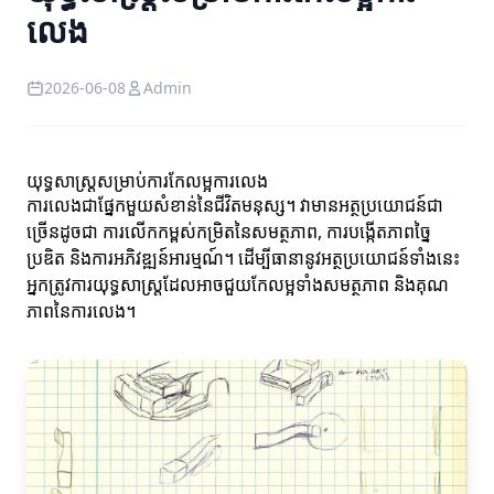
លេង
2026-06-08
Admin
យុទ្ធសាស្ត្រសម្រាប់ការកែលម្អការលេង
ការលេងជាផ្នែកមួយសំខាន់នៃជីវិតមនុស្ស។ វាមានអត្ថប្រយោជន៍ជា
ច្រើនដូចជា ការលើកកម្ពស់កម្រិតនៃសមត្ថភាព, ការបង្កើតភាពច្នៃ
ប្រឌិត និងការអភិវឌ្ឍន៍អារម្មណ៍។ ដើម្បីធានានូវអត្ថប្រយោជន៍ទាំងនេះ
អ្នកត្រូវការយុទ្ធសាស្ត្រដែលអាចជួយកែលម្អទាំងសមត្ថភាព និងគុណ
ភាពនៃការលេង។