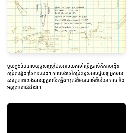
មួយក្នុងចំណោមយុទ្ធសាស្ត្រដែលអាចយកទៅប្រើប្រាស់គឺការបង្កើត
កម្រិតផ្សេងៗនៃការលេង។ ការលេងនៅកម្រិតខ្ពស់អាចជួយឲ្យអ្នកមាន
សមត្ថភាពលេងបានល្អប្រសើរឡើង។ ត្រូវពិចារណាអំពីបរិយាកាស និង
អត្ថប្រយោជន៍នៃវា។