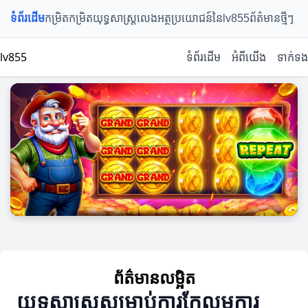
ទំព័រដើម
កម្រិតកម្រិត
យុទ្ធសាស្ត្រលេង
អត្ថប្រយោជន៍នៃlv855
ព័ត៌មានថ្មីៗ
lv855
ទំព័រដើម
អំពីយើង
ទាក់ទង
ព័ត៌មានលម្អិត
យុទ្ធសាស្ត្រសម្រាប់ការកែលម្អការ