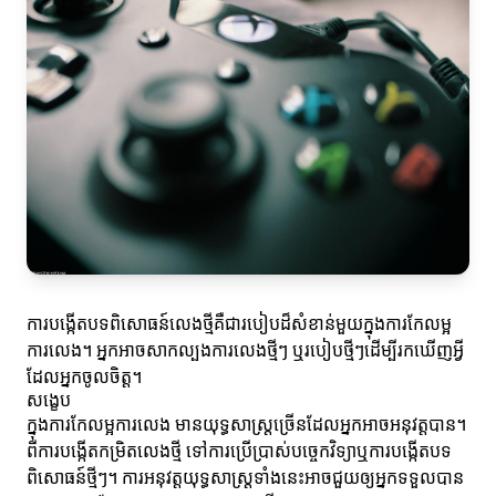
ការបង្កើតបទពិសោធន៍លេងថ្មីគឺជារបៀបដ៏សំខាន់មួយក្នុងការកែលម្អ
ការលេង។ អ្នកអាចសាកល្បងការលេងថ្មីៗ ឬរបៀបថ្មីៗដើម្បីរកឃើញអ្វី
ដែលអ្នកចូលចិត្ត។
សង្ខេប
ក្នុងការកែលម្អការលេង មានយុទ្ធសាស្ត្រច្រើនដែលអ្នកអាចអនុវត្តបាន។
ពីការបង្កើតកម្រិតលេងថ្មី ទៅការប្រើប្រាស់បច្ចេកវិទ្យាឬការបង្កើតបទ
ពិសោធន៍ថ្មីៗ។ ការអនុវត្តយុទ្ធសាស្ត្រទាំងនេះអាចជួយឲ្យអ្នកទទួលបាន