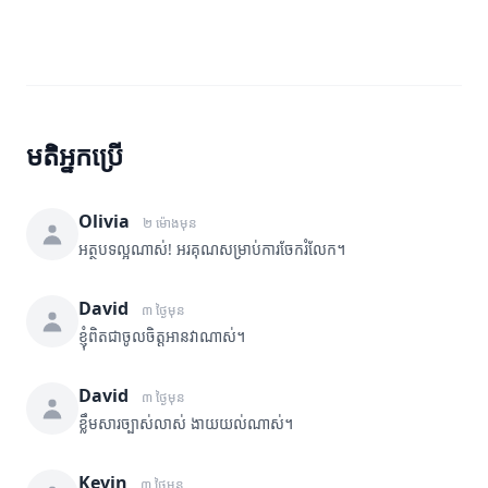
មតិអ្នកប្រើ
Olivia
២ ម៉ោងមុន
អត្ថបទល្អណាស់! អរគុណសម្រាប់ការចែករំលែក។
David
៣ ថ្ងៃមុន
ខ្ញុំពិតជាចូលចិត្តអានវាណាស់។
David
៣ ថ្ងៃមុន
ខ្លឹមសារច្បាស់លាស់ ងាយយល់ណាស់។
Kevin
៣ ថ្ងៃមុន