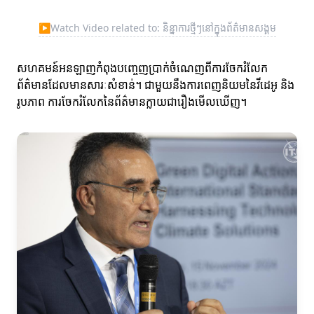
▶
Watch Video related to: និន្នាការថ្មីៗនៅក្នុងព័ត៌មានសង្គម
សហគមន៍អនឡាញកំពុងបញ្ចេញប្រាក់ចំណេញពីការចែករំលែក
ព័ត៌មានដែលមានសារៈសំខាន់។ ជាមួយនឹងការពេញនិយមនៃវីដេអូ និង
រូបភាព ការចែករំលែកនៃព័ត៌មានក្លាយជារឿងមើលឃើញ។