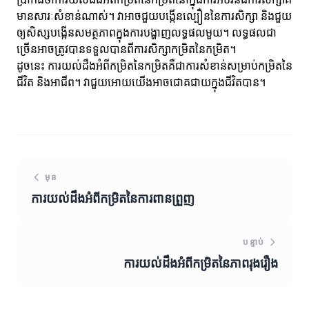
មានសារៈសំខាន់ណាស់។ វាអាចជួយបង្កើនល្បឿននៃការសិក្សា និងជួយ
ឲ្យសិស្សបង្កើនសមត្ថភាពក្នុងការបង្ហាញលទ្ធផលមួយ។ លទ្ធផលជា
ច្រើនអាចត្រូវបានទទួលបានពីការសិក្សាកម្រិតនៃកម្រិត។
ដូចនេះ ការយល់ដឹងអំពីកម្រិតនៃកម្រិតគឺជាការសំខាន់សម្រាប់កម្រិតនៃ
ជីវិត និងអាជីព។ វាជួយអោយយើងអាចជោគជាយក្នុងជីវិតបាន។
មុន
ការយល់ដឹងអំពីកម្រិតនៃការពានព្រួញ
បន្ទាប់
ការយល់ដឹងអំពីកម្រិតនៃភាពរុងរឿង