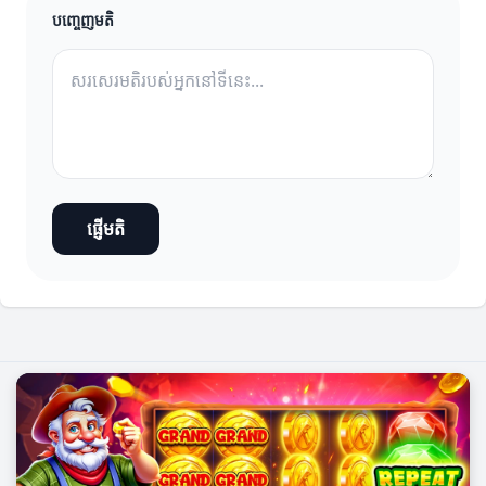
បញ្ចេញមតិ
ផ្ញើមតិ