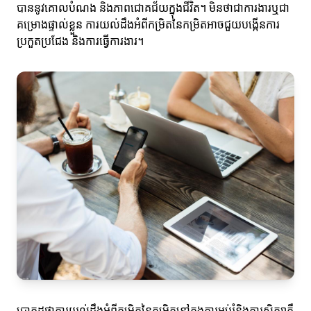
បាននូវគោលបំណង និងភាពជោគជ័យក្នុងជីវិត។ មិនថាជាការងារឬជា
គម្រោងផ្ទាល់ខ្លួន ការយល់ដឹងអំពីកម្រិតនៃកម្រិតអាចជួយបង្កើនការ
ប្រកួតប្រជែង និងការធ្វើការងារ។
ប្រាកដថាការយល់ដឹងអំពីកម្រិតនៃកម្រិតនៅក្នុងការអប់រំនិងការសិក្សាគឺ